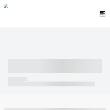
----- ----- -- ------ ---- ---- -- ----- -----
----- --- ------
----- -----
----- ----- -- ------ ---- ---- -- ----- ----- ----- --- ------