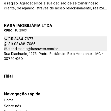
e região. Agradecemos a sua decisão de se tornar nosso
cliente, desejando, através de nosso relacionamento, realizar
mais uma parceria. Para que a venda do seu imóvel seja
efetivada com agilidade e segurança, além de contar com
uma equipe altamente qualificada e com a experiência de
KASA IMOBILIÁRIA LTDA
quem atua há mais de 30 anos na região, desde de 1984,
CRECI:
PJ 2903
destacamos alguns diferenciais importantes para o sucesso
dessa parceria.
(31) 3464-7677
(31) 98488-7085
atendimento@kasaweb.com.br
Rua Riachuelo, 1273, Padre Eustáquio, Belo Horizonte - MG -
30720-060
Filial
Navegação rápida
Home
Sobre nós