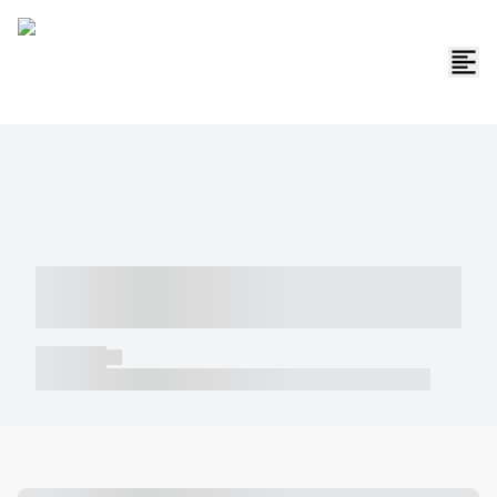
----- ----- -- ------ ---- ---- -- ----- -----
----- --- ------
----- -----
----- ----- -- ------ ---- ---- -- ----- ----- ----- --- ------