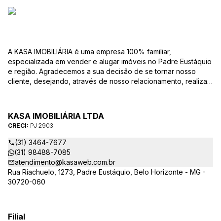
A KASA IMOBILIÁRIA é uma empresa 100% familiar,
especializada em vender e alugar imóveis no Padre Eustáquio
e região. Agradecemos a sua decisão de se tornar nosso
cliente, desejando, através de nosso relacionamento, realizar
mais uma parceria. Para que a venda do seu imóvel seja
efetivada com agilidade e segurança, além de contar com
uma equipe altamente qualificada e com a experiência de
KASA IMOBILIÁRIA LTDA
quem atua há mais de 30 anos na região, desde de 1984,
CRECI:
PJ 2903
destacamos alguns diferenciais importantes para o sucesso
dessa parceria.
(31) 3464-7677
(31) 98488-7085
atendimento@kasaweb.com.br
Rua Riachuelo, 1273, Padre Eustáquio, Belo Horizonte - MG -
30720-060
Filial