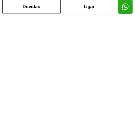
Deck
Dúvidas
Ligar
Dependência de Empregada
Despensa
Dormitório com Armários
Escritório
Estar Íntimo
Hidromassagem
Jardim de Inverno
Sala com Armários