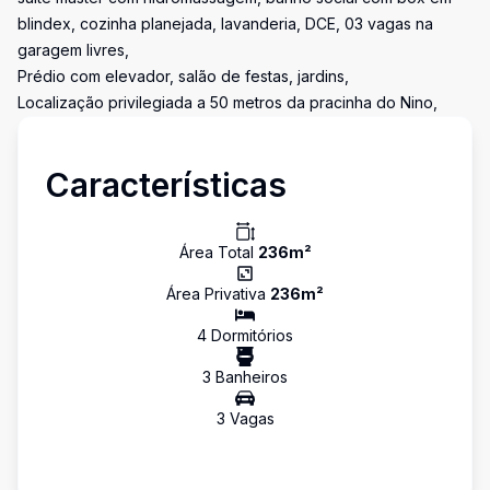
blindex, cozinha planejada, lavanderia, DCE, 03 vagas na
garagem livres,
Prédio com elevador, salão de festas, jardins,
Localização privilegiada a 50 metros da pracinha do Nino,
Características
Área Total
236
m²
Área Privativa
236
m²
4
Dormitório
s
3
Banheiro
s
3
Vaga
s