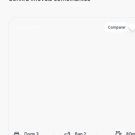
Cód:
KS1862
Comparar
Dorm
3
Ban
2
80
m