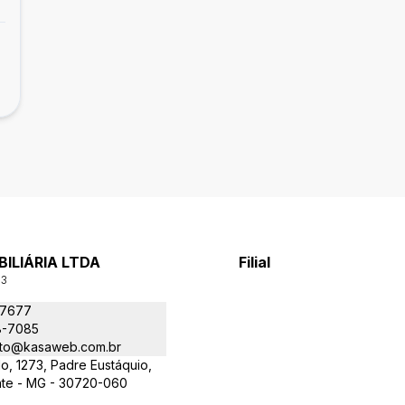
ILIÁRIA LTDA
Filial
03
-7677
8-7085
nto@kasaweb.com.br
o, 1273, Padre Eustáquio,
nte - MG - 30720-060