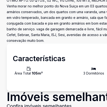
ÓTIMO APTO. 03 QTOS., 02 WC, VG LIVRE, 105 MTS, MELHOR 
Venha morar no melhor ponto do Nova Suiça em um 03 quartos 
armários conservados, um dos quartos com uma varanda, uma vis
em vidro temperado, bancada em granito e armário, sala que 
conjugada com bacada e pia em granito armários em bom estad
banho de serviço. vaga de garagem demarcada e livre, fácil m
Cefet, Sebrae, Santa Maria, ISJ, Sesi, avenidas de acesso a 
consevação muito bom.
Características
Área Total
105
m²
3
Dormitório
s
Imóveis semelhan
Confira imóveis semelhantes