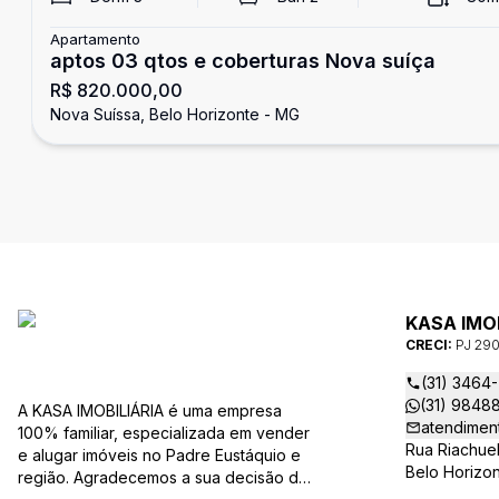
Apartamento
aptos 03 qtos e coberturas Nova suíça
R$ 820.000,00
Nova Suíssa, Belo Horizonte - MG
KASA IMOB
CRECI:
PJ 29
(31) 3464
(31) 9848
A KASA IMOBILIÁRIA é uma empresa
atendime
100% familiar, especializada em vender
Rua Riachuel
e alugar imóveis no Padre Eustáquio e
Belo Horizo
região. Agradecemos a sua decisão de