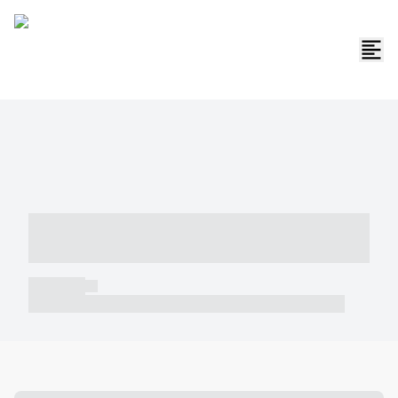
----- ----- -- ------ ---- ---- -- ----- -----
----- --- ------
----- -----
----- ----- -- ------ ---- ---- -- ----- ----- ----- --- ------