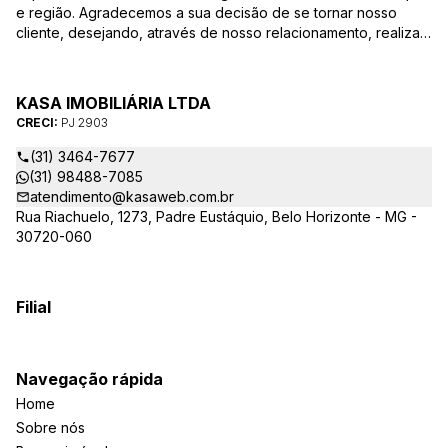
e região. Agradecemos a sua decisão de se tornar nosso
cliente, desejando, através de nosso relacionamento, realizar
mais uma parceria. Para que a venda do seu imóvel seja
efetivada com agilidade e segurança, além de contar com
uma equipe altamente qualificada e com a experiência de
KASA IMOBILIÁRIA LTDA
quem atua há mais de 30 anos na região, desde de 1984,
CRECI:
PJ 2903
destacamos alguns diferenciais importantes para o sucesso
dessa parceria.
(31) 3464-7677
(31) 98488-7085
atendimento@kasaweb.com.br
Rua Riachuelo, 1273, Padre Eustáquio, Belo Horizonte - MG -
30720-060
Filial
Navegação rápida
Home
Sobre nós