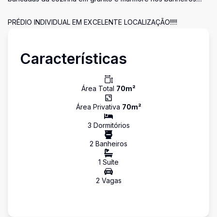
PRÉDIO INDIVIDUAL EM EXCELENTE LOCALIZAÇÃO!!!!!
Características
Área Total
70
m²
Área Privativa
70
m²
3
Dormitório
s
2
Banheiro
s
1
Suíte
2
Vaga
s