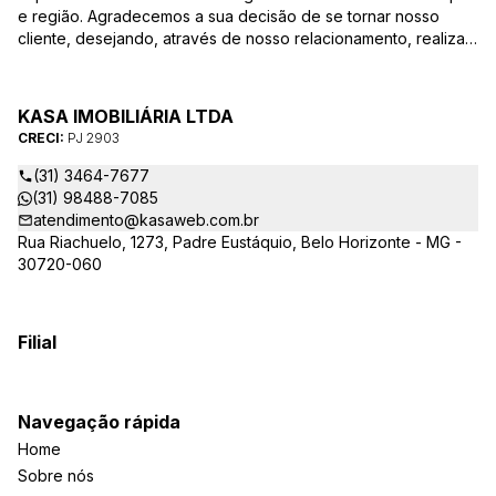
e região. Agradecemos a sua decisão de se tornar nosso
cliente, desejando, através de nosso relacionamento, realizar
mais uma parceria. Para que a venda do seu imóvel seja
efetivada com agilidade e segurança, além de contar com
uma equipe altamente qualificada e com a experiência de
KASA IMOBILIÁRIA LTDA
quem atua há mais de 30 anos na região, desde de 1984,
CRECI:
PJ 2903
destacamos alguns diferenciais importantes para o sucesso
dessa parceria.
(31) 3464-7677
(31) 98488-7085
atendimento@kasaweb.com.br
Rua Riachuelo, 1273, Padre Eustáquio, Belo Horizonte - MG -
30720-060
Filial
Navegação rápida
Home
Sobre nós