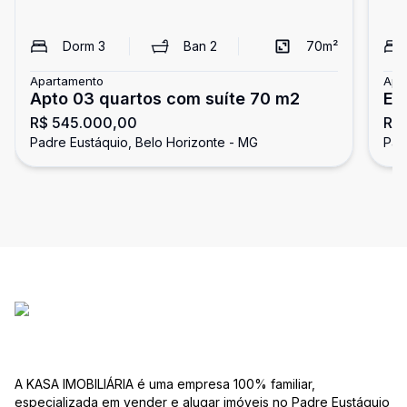
Dorm
3
Ban
2
70
m²
Apartamento
Apa
Apto 03 quartos com suíte 70 m2
EX
R$ 545.000,00
R$
SA
Padre Eustáquio, Belo Horizonte - MG
Pad
A KASA IMOBILIÁRIA é uma empresa 100% familiar,
especializada em vender e alugar imóveis no Padre Eustáquio