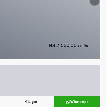
R$ 2.550,00
/ mês
Ligar
WhatsApp