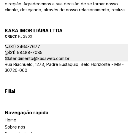
e região. Agradecemos a sua decisão de se tornar nosso
cliente, desejando, através de nosso relacionamento, realizar
mais uma parceria. Para que a venda do seu imóvel seja
efetivada com agilidade e segurança, além de contar com
uma equipe altamente qualificada e com a experiência de
KASA IMOBILIÁRIA LTDA
quem atua há mais de 30 anos na região, desde de 1984,
CRECI:
PJ 2903
destacamos alguns diferenciais importantes para o sucesso
dessa parceria.
(31) 3464-7677
(31) 98488-7085
atendimento@kasaweb.com.br
Rua Riachuelo, 1273, Padre Eustáquio, Belo Horizonte - MG -
30720-060
Filial
Navegação rápida
Home
Sobre nós