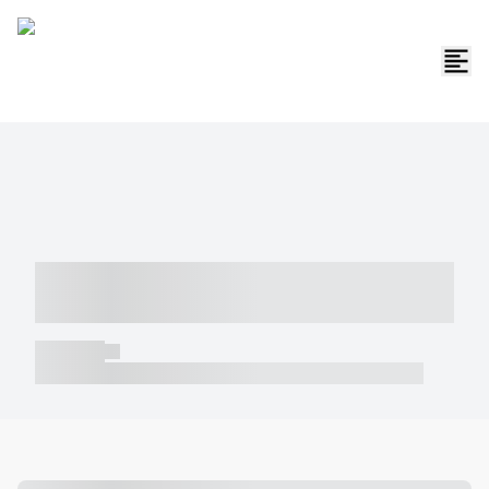
----- ----- -- ------ ---- ---- -- ----- -----
----- --- ------
----- -----
----- ----- -- ------ ---- ---- -- ----- ----- ----- --- ------