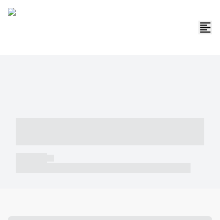
----- ----- -- ------ ---- ---- -- ----- -----
----- --- ------
----- -----
----- ----- -- ------ ---- ---- -- ----- ----- ----- --- ------