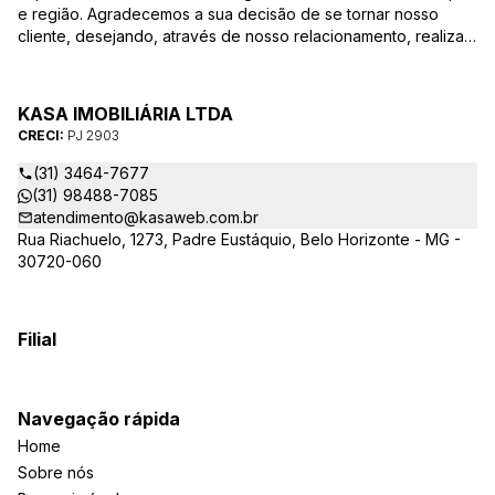
e região. Agradecemos a sua decisão de se tornar nosso
cliente, desejando, através de nosso relacionamento, realizar
mais uma parceria. Para que a venda do seu imóvel seja
efetivada com agilidade e segurança, além de contar com
uma equipe altamente qualificada e com a experiência de
KASA IMOBILIÁRIA LTDA
quem atua há mais de 30 anos na região, desde de 1984,
CRECI:
PJ 2903
destacamos alguns diferenciais importantes para o sucesso
dessa parceria.
(31) 3464-7677
(31) 98488-7085
atendimento@kasaweb.com.br
Rua Riachuelo, 1273, Padre Eustáquio, Belo Horizonte - MG -
30720-060
Filial
Navegação rápida
Home
Sobre nós