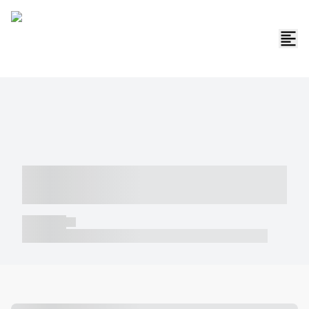
----- ----- -- ------ ---- ---- -- ----- -----
----- --- ------
----- -----
----- ----- -- ------ ---- ---- -- ----- ----- ----- --- ------