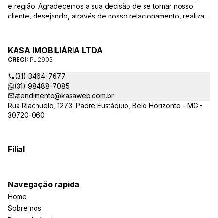
e região. Agradecemos a sua decisão de se tornar nosso
cliente, desejando, através de nosso relacionamento, realizar
mais uma parceria. Para que a venda do seu imóvel seja
efetivada com agilidade e segurança, além de contar com
uma equipe altamente qualificada e com a experiência de
KASA IMOBILIÁRIA LTDA
quem atua há mais de 30 anos na região, desde de 1984,
CRECI:
PJ 2903
destacamos alguns diferenciais importantes para o sucesso
dessa parceria.
(31) 3464-7677
(31) 98488-7085
atendimento@kasaweb.com.br
Rua Riachuelo, 1273, Padre Eustáquio, Belo Horizonte - MG -
30720-060
Filial
Navegação rápida
Home
Sobre nós