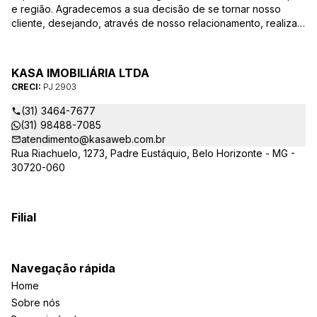
e região. Agradecemos a sua decisão de se tornar nosso
cliente, desejando, através de nosso relacionamento, realizar
mais uma parceria. Para que a venda do seu imóvel seja
efetivada com agilidade e segurança, além de contar com
uma equipe altamente qualificada e com a experiência de
KASA IMOBILIÁRIA LTDA
quem atua há mais de 30 anos na região, desde de 1984,
CRECI:
PJ 2903
destacamos alguns diferenciais importantes para o sucesso
dessa parceria.
(31) 3464-7677
(31) 98488-7085
atendimento@kasaweb.com.br
Rua Riachuelo, 1273, Padre Eustáquio, Belo Horizonte - MG -
30720-060
Filial
Navegação rápida
Home
Sobre nós