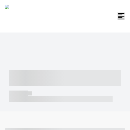
----- ----- -- ------ ---- ---- -- ----- -----
----- --- ------
----- -----
----- ----- -- ------ ---- ---- -- ----- ----- ----- --- ------