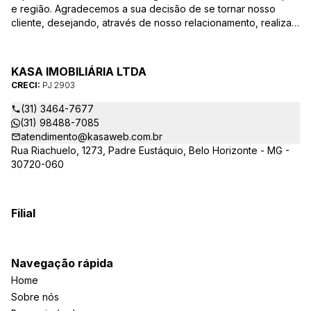
e região. Agradecemos a sua decisão de se tornar nosso
cliente, desejando, através de nosso relacionamento, realizar
mais uma parceria. Para que a venda do seu imóvel seja
efetivada com agilidade e segurança, além de contar com
uma equipe altamente qualificada e com a experiência de
KASA IMOBILIÁRIA LTDA
quem atua há mais de 30 anos na região, desde de 1984,
CRECI:
PJ 2903
destacamos alguns diferenciais importantes para o sucesso
dessa parceria.
(31) 3464-7677
(31) 98488-7085
atendimento@kasaweb.com.br
Rua Riachuelo, 1273, Padre Eustáquio, Belo Horizonte - MG -
30720-060
Filial
Navegação rápida
Home
Sobre nós