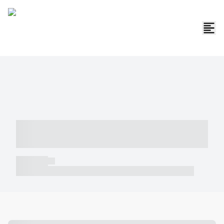
----- ----- -- ------ ---- ---- -- ----- -----
----- --- ------
----- -----
----- ----- -- ------ ---- ---- -- ----- ----- ----- --- ------