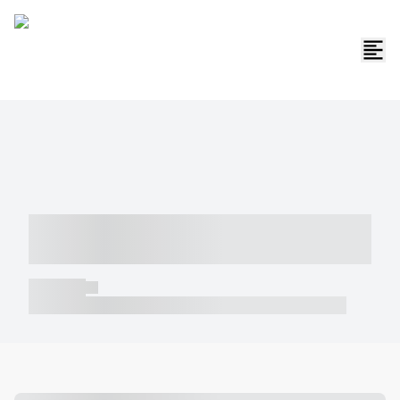
----- ----- -- ------ ---- ---- -- ----- -----
----- --- ------
----- -----
----- ----- -- ------ ---- ---- -- ----- ----- ----- --- ------