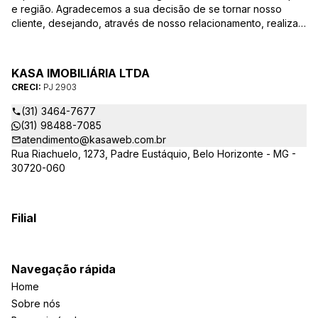
e região. Agradecemos a sua decisão de se tornar nosso
cliente, desejando, através de nosso relacionamento, realizar
mais uma parceria. Para que a venda do seu imóvel seja
efetivada com agilidade e segurança, além de contar com
uma equipe altamente qualificada e com a experiência de
KASA IMOBILIÁRIA LTDA
quem atua há mais de 30 anos na região, desde de 1984,
CRECI:
PJ 2903
destacamos alguns diferenciais importantes para o sucesso
dessa parceria.
(31) 3464-7677
(31) 98488-7085
atendimento@kasaweb.com.br
Rua Riachuelo, 1273, Padre Eustáquio, Belo Horizonte - MG -
30720-060
Filial
Navegação rápida
Home
Sobre nós