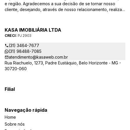
e região. Agradecemos a sua decisão de se tornar nosso
cliente, desejando, através de nosso relacionamento, realizar
mais uma parceria. Para que a venda do seu imóvel seja
efetivada com agilidade e segurança, além de contar com
uma equipe altamente qualificada e com a experiência de
KASA IMOBILIÁRIA LTDA
quem atua há mais de 30 anos na região, desde de 1984,
CRECI:
PJ 2903
destacamos alguns diferenciais importantes para o sucesso
dessa parceria.
(31) 3464-7677
(31) 98488-7085
atendimento@kasaweb.com.br
Rua Riachuelo, 1273, Padre Eustáquio, Belo Horizonte - MG -
30720-060
Filial
Navegação rápida
Home
Sobre nós