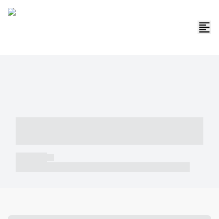
----- ----- -- ------ ---- ---- -- ----- -----
----- --- ------
----- -----
----- ----- -- ------ ---- ---- -- ----- ----- ----- --- ------