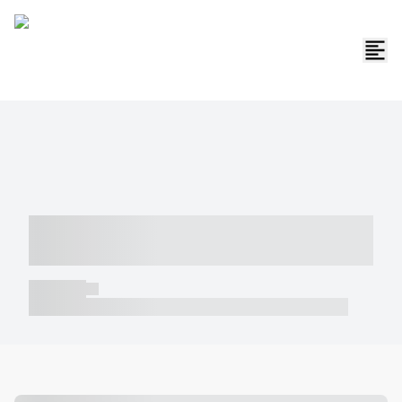
----- ----- -- ------ ---- ---- -- ----- -----
----- --- ------
----- -----
----- ----- -- ------ ---- ---- -- ----- ----- ----- --- ------