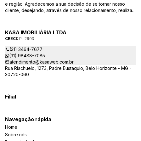
e região. Agradecemos a sua decisão de se tornar nosso
cliente, desejando, através de nosso relacionamento, realizar
mais uma parceria. Para que a venda do seu imóvel seja
efetivada com agilidade e segurança, além de contar com
uma equipe altamente qualificada e com a experiência de
KASA IMOBILIÁRIA LTDA
quem atua há mais de 30 anos na região, desde de 1984,
CRECI:
PJ 2903
destacamos alguns diferenciais importantes para o sucesso
dessa parceria.
(31) 3464-7677
(31) 98488-7085
atendimento@kasaweb.com.br
Rua Riachuelo, 1273, Padre Eustáquio, Belo Horizonte - MG -
30720-060
Filial
Navegação rápida
Home
Sobre nós