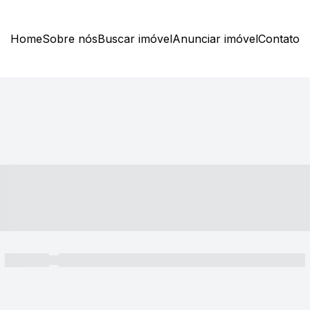
Home
Sobre nós
Buscar imóvel
Anunciar imóvel
Contato
----- ---- ---- -- ----
----- -----
----- ----- -- ------ ---- ---- -- ----- ----- ----- --- ------