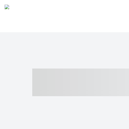
----- ----- -- -
- ------