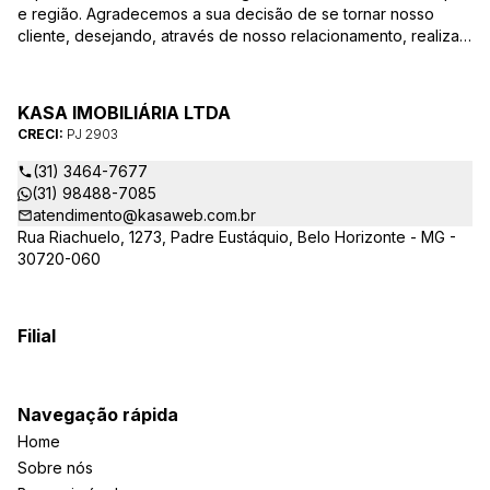
e região. Agradecemos a sua decisão de se tornar nosso
cliente, desejando, através de nosso relacionamento, realizar
mais uma parceria. Para que a venda do seu imóvel seja
efetivada com agilidade e segurança, além de contar com
uma equipe altamente qualificada e com a experiência de
KASA IMOBILIÁRIA LTDA
quem atua há mais de 30 anos na região, desde de 1984,
CRECI:
PJ 2903
destacamos alguns diferenciais importantes para o sucesso
dessa parceria.
(31) 3464-7677
(31) 98488-7085
atendimento@kasaweb.com.br
Rua Riachuelo, 1273, Padre Eustáquio, Belo Horizonte - MG -
30720-060
Filial
Navegação rápida
Home
Sobre nós