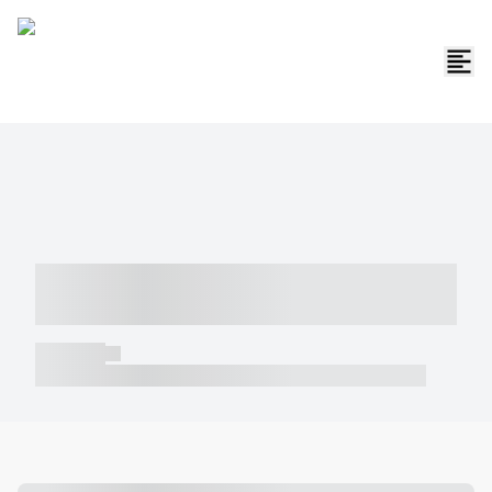
----- ----- -- ------ ---- ---- -- ----- -----
----- --- ------
----- -----
----- ----- -- ------ ---- ---- -- ----- ----- ----- --- ------