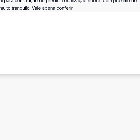
eal para construção de prédio. Localização nobre, bem próximo do
muito tranquilo. Vale apena conferir