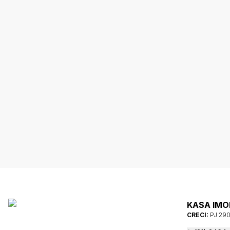
KASA IMOB
CRECI:
PJ 29