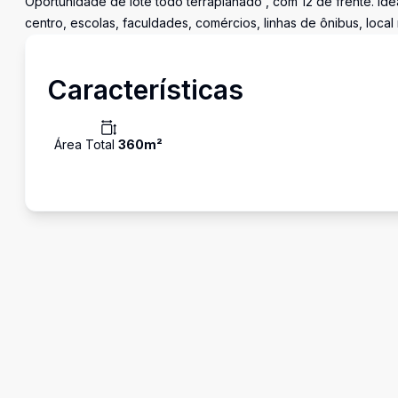
Oportunidade de lote todo terraplanado , com 12 de frente. Id
centro, escolas, faculdades, comércios, linhas de ônibus, local 
Características
Área Total
360
m²