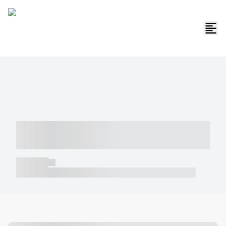
----- ----- -- ------ ---- ---- -- ----- -----
----- --- ------
----- -----
----- ----- -- ------ ---- ---- -- ----- ----- ----- --- ------