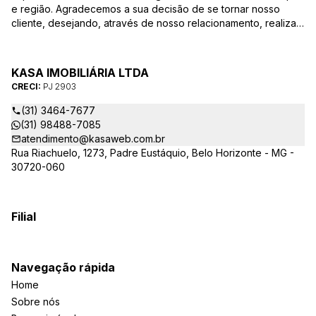
e região. Agradecemos a sua decisão de se tornar nosso
cliente, desejando, através de nosso relacionamento, realizar
mais uma parceria. Para que a venda do seu imóvel seja
efetivada com agilidade e segurança, além de contar com
uma equipe altamente qualificada e com a experiência de
KASA IMOBILIÁRIA LTDA
quem atua há mais de 30 anos na região, desde de 1984,
CRECI:
PJ 2903
destacamos alguns diferenciais importantes para o sucesso
dessa parceria.
(31) 3464-7677
(31) 98488-7085
atendimento@kasaweb.com.br
Rua Riachuelo, 1273, Padre Eustáquio, Belo Horizonte - MG -
30720-060
Filial
Navegação rápida
Home
Sobre nós