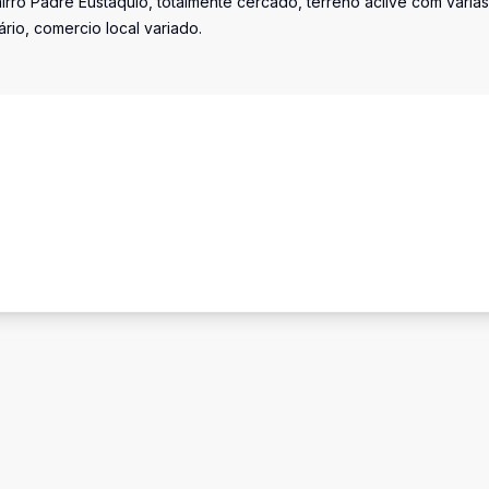
irro Padre Eustáquio, totalmente cercado, terreno aclive com várias
ário, comercio local variado.