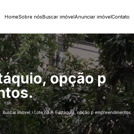
Home
Sobre nós
Buscar imóvel
Anunciar imóvel
Contato
táquio, opção p
tos.
Buscar imóvel
Lote no P. Eustáquio, opção p empreendimentos.